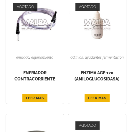
AGOTADO
AGOTADO
enfriado
,
equipamiento
aditivos
,
ayudantes fermentación
ENFRIADOR
ENZIMA AGP 120
CONTRACORRIENTE
(AMILOGLUCOSIDASA)
LEER MÁS
LEER MÁS
AGOTADO