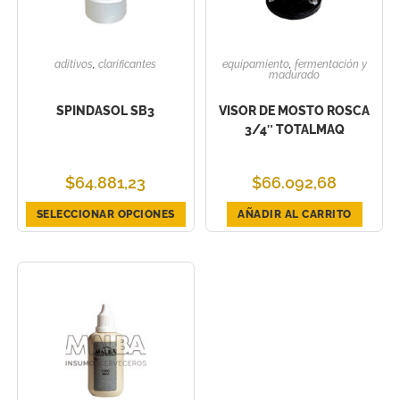
aditivos
,
clarificantes
equipamiento
,
fermentación y
madurado
SPINDASOL SB3
VISOR DE MOSTO ROSCA
3/4″ TOTALMAQ
$
64.881,23
$
66.092,68
SELECCIONAR OPCIONES
AÑADIR AL CARRITO