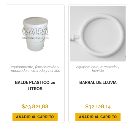
equipamiento
,
fermentación y
equipamiento
,
macerado y
madurado
,
macerado y hervido
hervido
BALDE PLASTICO 20
BARRAL DE LLUVIA
LITROS
$
23.821,88
$
32.128,14
AÑADIR AL CARRITO
AÑADIR AL CARRITO