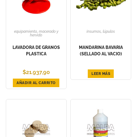
equipamiento
,
macerado y
insumos
,
lúpulos
hervido
LAVADORA DE GRANOS
MANDARINA BAVARIA
PLASTICA
(SELLADO AL VACIO)
$
21.937,90
LEER MÁS
AÑADIR AL CARRITO