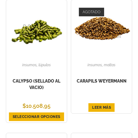
AGOTADO
insumos
,
lúpulos
insumos
,
maltas
CALYPSO (SELLADO AL
CARAPILS WEYERMANN
VACIO)
$
10.508,95
LEER MÁS
SELECCIONAR OPCIONES