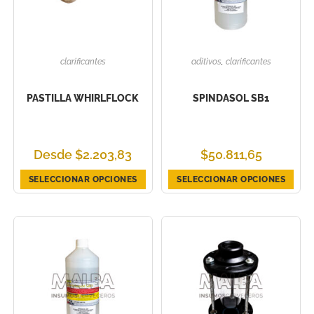
clarificantes
aditivos
,
clarificantes
PASTILLA WHIRLFLOCK
SPINDASOL SB1
Desde
$
2.203,83
$
50.811,65
SELECCIONAR OPCIONES
SELECCIONAR OPCIONES