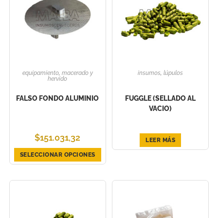
equipamiento
,
macerado y
insumos
,
lúpulos
hervido
FALSO FONDO ALUMINIO
FUGGLE (SELLADO AL
VACIO)
$
151.031,32
LEER MÁS
SELECCIONAR OPCIONES