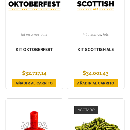
kit insumos
,
kits
kit insumos
,
kits
KIT OKTOBERFEST
KIT SCOTTISH ALE
$
32.717,14
$
34.001,43
AÑADIR AL CARRITO
AÑADIR AL CARRITO
AGOTADO