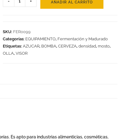
-
+
AÑADIR AL CARRITO
SKU:
FER0099
Categorías:
EQUIPAMIENTO
,
Fermentación y Madurado
Etiquetas:
AZUCAR
,
BOMBA
,
CERVEZA
,
densidad
,
mosto
,
OLLA
,
VISOR
ías. Es apto para industrias alimenticias, cosméticas,