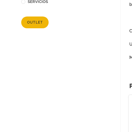
SERVICIOS
b
OUTLET
C
U
M