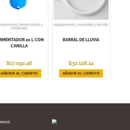
uipamiento
,
fermentación y
equipamiento
,
macerado y hervido
madurado
RMENTADOR 20 L CON
BARRAL DE LLUVIA
CANILLA
$
17.092,46
$
32.128,14
AÑADIR AL CARRITO
AÑADIR AL CARRITO
UINOS