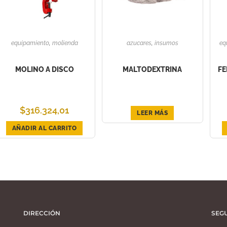
equipamiento
,
molienda
azucares
,
insumos
eq
MOLINO A DISCO
MALTODEXTRINA
FE
$
316.324,01
LEER MÁS
AÑADIR AL CARRITO
DIRECCIÓN
SEG