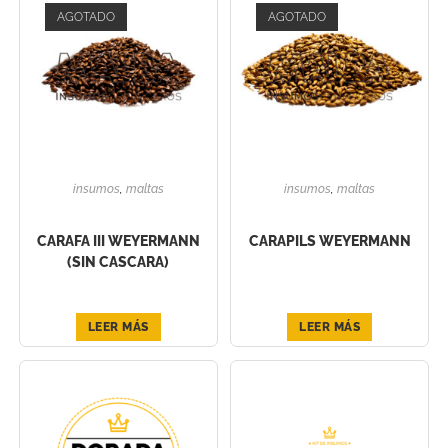
AGOTADO
AGOTADO
insumos
,
maltas
insumos
,
maltas
CARAFA III WEYERMANN
CARAPILS WEYERMANN
(SIN CASCARA)
LEER MÁS
LEER MÁS