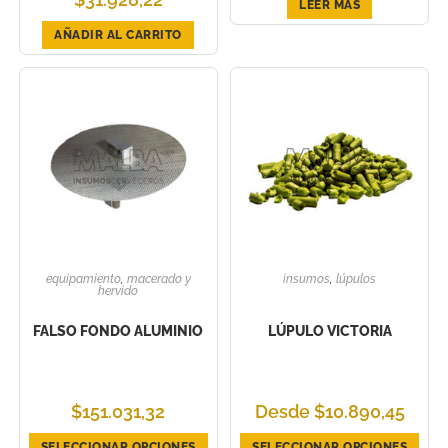
LEER MÁS
AÑADIR AL CARRITO
equipamiento
,
macerado y
insumos
,
lúpulos
hervido
FALSO FONDO ALUMINIO
LÚPULO VICTORIA
$
151.031,32
Desde
$
10.890,45
SELECCIONAR OPCIONES
SELECCIONAR OPCIONES