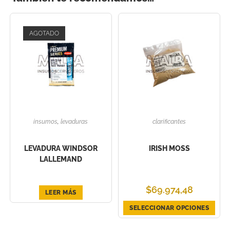
AGOTADO
insumos
,
levaduras
clarificantes
LEVADURA WINDSOR
IRISH MOSS
LALLEMAND
$
69.974,48
LEER MÁS
SELECCIONAR OPCIONES