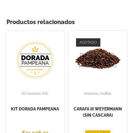
Productos relacionados
AGOTADO
kit insumos
,
kits
insumos
,
maltas
KIT DORADA PAMPEANA
CARAFA III WEYERMANN
(SIN CASCARA)
$
31.928,22