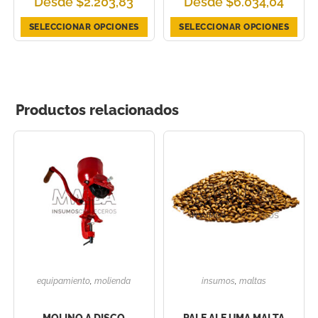
Desde
$
2.203,83
Desde
$
6.034,04
SELECCIONAR OPCIONES
SELECCIONAR OPCIONES
Productos relacionados
equipamiento
,
molienda
insumos
,
maltas
MOLINO A DISCO
PALE ALE UMA MALTA