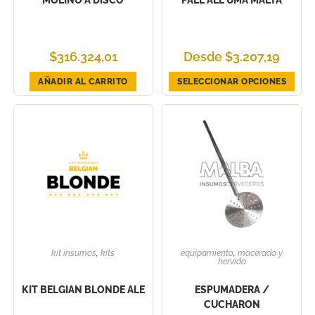
$
316.324,01
Desde
$
3.207,19
AÑADIR AL CARRITO
SELECCIONAR OPCIONES
kit insumos
,
kits
equipamiento
,
macerado y
hervido
KIT BELGIAN BLONDE ALE
ESPUMADERA /
CUCHARON