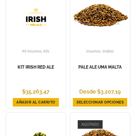
kit insumos
,
kits
insumos
,
maltas
KIT IRISH RED ALE
PALE ALE UMA MALTA
$
35.263,47
Desde
$
3.207,19
AÑADIR AL CARRITO
SELECCIONAR OPCIONES
AGOTADO