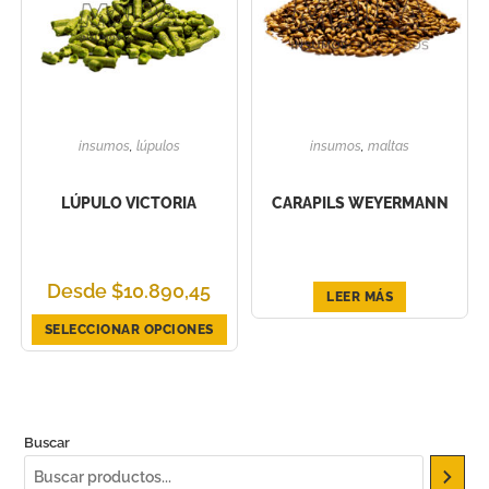
insumos
,
lúpulos
insumos
,
maltas
LÚPULO VICTORIA
CARAPILS WEYERMANN
Desde
$
10.890,45
LEER MÁS
SELECCIONAR OPCIONES
Buscar