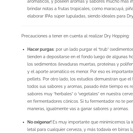
aromáticos, y poseen aromas y sabores mucho más inte
brindar notas a frutas tropicales, como maracuyá, p
elaborar IPAs súper lupuladas, siendo ideales para Dr
Precauciones a tener en cuenta al realizar Dry Hopping:
Hacer purgas
: por un lado purgar el “trub” (sediment
tienden a depositarse en el fondo luego de algunas 
los sedimentos (levaduras muertas, proteínas y polifen
y el aporte aromático es menor. Por eso es importante
pellets. Por otro lado, los estudios demuestran que 
todos sus sabores y aromas, pasado éste tiempo es r
sabores muy “herbales” o “vegetales” en nuestra cerve
en fermentadores cónicos. Si tu fermentador no te pe
maneras, igualmente vas a ganar sabores y aromas.
No oxigenar!
Es muy importante que minimicemos la i
letal para cualquier cerveza, y más todavía en birras l