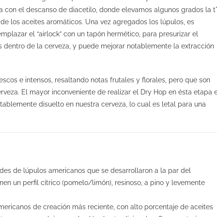
a con el descanso de diacetilo, donde elevamos algunos grados la t
de los aceites aromáticos. Una vez agregados los lúpulos, es
eemplazar el “airlock” con un tapón hermético, para presurizar el
os dentro de la cerveza, y puede mejorar notablemente la extracción
cos e intensos, resaltando notas frutales y florales, pero que son
veza. El mayor inconveniente de realizar el Dry Hop en ésta etapa 
ablemente disuelto en nuestra cerveza, lo cual es letal para una
dades de lúpulos americanos que se desarrollaron a la par del
 un perfil cítrico (pomelo/limón), resinoso, a pino y levemente
americanos de creación más reciente, con alto porcentaje de aceites