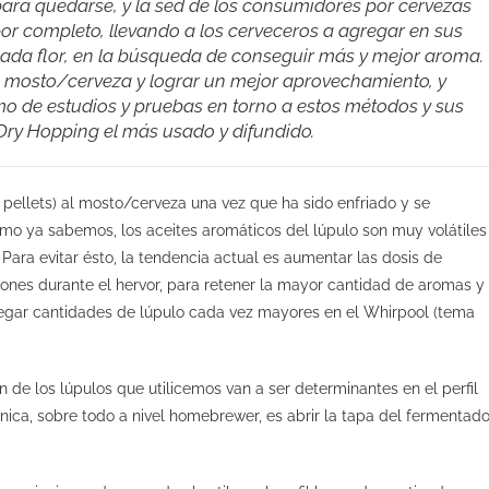
 para quedarse, y la sed de los consumidores por cervezas
r completo, llevando a los cerveceros a agregar en sus
iada flor, en la búsqueda de conseguir más y mejor aroma.
al mosto/cerveza y lograr un mejor aprovechamiento, y
o de estudios y pruebas en torno a estos métodos y sus
 Dry Hopping el más usado y difundido.
pellets) al mosto/cerveza una vez que ha sido enfriado y se
mo ya sabemos, los aceites aromáticos del lúpulo son muy volátiles
Para evitar ésto, la tendencia actual es aumentar las dosis de
ciones durante el hervor, para retener la mayor cantidad de aromas y
regar cantidades de lúpulo cada vez mayores en el Whirpool (tema
 de los lúpulos que utilicemos van a ser determinantes en el perfil
ica, sobre todo a nivel homebrewer, es abrir la tapa del fermentado