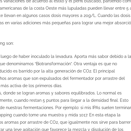
variaciones de acuerdo al estilo y el perfil buscado, partiendo co
s americanas de la costa Oeste más lupuladas pueden llevar entre 5 
ste llevan en algunos casos dosis mayores a 20g/L. Cuando las dosis
las en varias adiciones más pequeñas para lograr una mejor absorci
ng son:
rs luego de haber inoculado la levadura. Aporta más sabor debido a l
 que denominamos “Biotransformación”. Otra ventaja es que no
oducido es barrido por la alta generación de CO
2
. El principal
hos aromas que son expulsados del fermentador por arrastre del
más activa de los primeros
días.
os, donde se logran aromas y sabores equilibrados. Lo normal es
amente, cuando restan 5 puntos para llegar a la densidad final. Esto
e nuestras fermentaciones. Por ejemplo: si mis IPAs suelen termina
 Hopping cuando tome una muestra y mida 1017. En esta etapa la
tos aromas por arrastre de CO
2
, que igualmente nos sirve para barrer
ar una leve agitación que favorece la mezcla y disolución de los