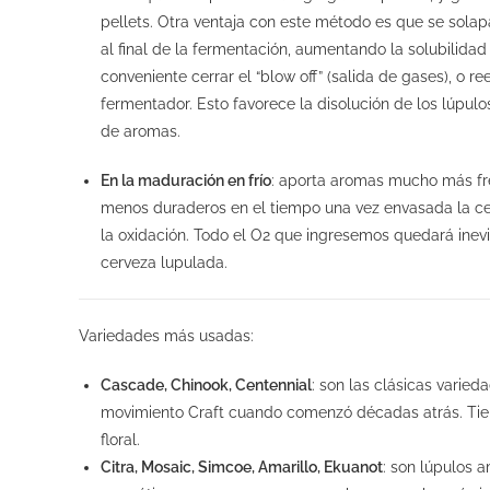
pellets. Otra ventaja con este método es que se solap
al final de la
fermentación, aumentando la solubilidad 
conveniente cerrar el “blow off” (salida de gases), o r
fermentador. Esto favorece la disolución de los lúpul
de aromas.
En la maduración en frío
: aporta aromas mucho más fres
menos duraderos en el tiempo una vez envasada la cer
la oxidación. Todo el O
2
que ingresemos quedará inevit
cerveza lupulada.
Variedades más usadas:
Cascade, Chinook, Centennial
: son las clásicas varie
movimiento Craft cuando comenzó décadas atrás. Tienen
floral.
Citra, Mosaic, Simcoe, Amarillo, Ekuanot
: son lúpulos 