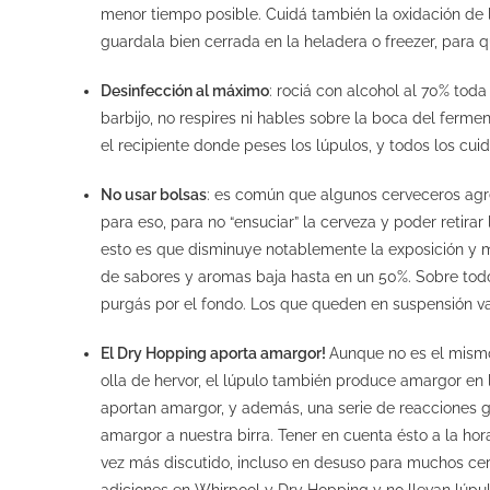
menor tiempo posible. Cuidá también la oxidación de lo
guardala bien cerrada en la heladera o freezer, para 
Desinfección al máximo
: rociá con alcohol al 70% toda
barbijo, no respires ni hables sobre la boca del ferme
el recipiente donde peses los lúpulos, y todos los cui
No usar bolsas
: es común que algunos cerveceros ag
para eso, para no “ensuciar” la cerveza y poder retirar
esto es que disminuye notablemente la exposición y me
de sabores y aromas baja hasta en un 50%. Sobre todo 
purgás por el fondo. Los que queden en suspensión van
El Dry Hopping aporta amargor!
Aunque no es el mismo
olla de hervor, el lúpulo también produce amargor en l
aportan amargor, y además, una serie de reacciones
amargor a nuestra birra. Tener en cuenta ésto a la hor
vez más discutido, incluso en desuso para muchos cer
adiciones en Whirpool y Dry Hopping y no llevan lúpul