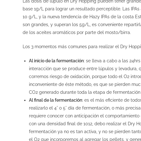
Las dosis de lúpulo en Dry Hopping pueden tener grandes 
base 1g/L para lograr un resultado perceptible. Las IPA
10 g/L, y la nueva tendencia de Hazy IPAs de la costa E
son grandes, y superan los 5g/L, es conveniente repartir
de los aceites aromáticos por parte del mosto/birra.
Los 3 momentos más comunes para realizar el Dry Hoppi
Al inicio de la fermentación
: se lleva a cabo a las 24h
interacción que se produce entre lúpulos y levadura,
corremos riesgo de oxidación, porque todo el O
2
intr
inconveniente de éste método, es que se pierden muc
CO
2
generado durante toda la etapa de fermentación 
Al final de la fermentación
: es el más eficiente de tod
realizarlo el 4° o 5° día de fermentación, o más precis
requiere conocer con anticipación el comportamiento d
con una densidad final de 1012, debo realizar el Dry
fermentación ya no es tan activa, y no se pierden tan
el O
2
que incorporemos al agregar los pellets, y gener