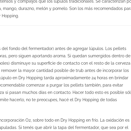
nsos y complejos que los lúpulos tradicionales. Se caracterizan p
iña, mango, durazno, melón y pomelo. Son los más recomendados par
y Hopping.
os del fondo del fermentador) antes de agregar lúpulos. Los pellets
horas, pero siguen aportando aroma. Si quedan sumergidos dentro de
oles) disminuye su superficie de contacto con el resto de la cerveza
 remover la mayor cantidad posible de trub antes de incorporar los
el lúpulo en Dry Hopping tarda aproximadamente 24 horas en brindar
ecomendable comenzar a purgar los pellets también, para evitar
za si pasan muchos días en contacto. Hacer todo esto es posible só
rmite hacerlo, no te preocupes, hacé el Dry Hopping de todas
ncorporación O
2
, sobre todo en Dry Hopping en frío. La oxidación es
upuladas. Si tenés que abrir la tapa del fermentador, que sea por el