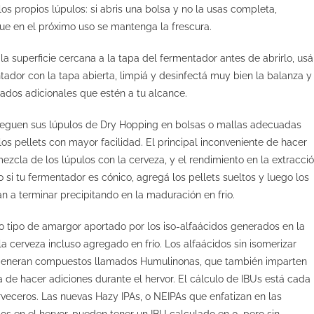
s propios lúpulos: si abris una bolsa y no la usas completa,
que en el próximo uso se mantenga la frescura.
 la superficie cercana a la tapa del fermentador antes de abrirlo, usá
ntador con la tapa abierta, limpiá y desinfectá muy bien la balanza y
dados adicionales que estén a tu alcance.
reguen sus lúpulos de Dry Hopping en bolsas o mallas adecuadas
 los
pellets con mayor facilidad. El principal inconveniente de hacer
zcla de los lúpulos con la cerveza, y el rendimiento en la extracci
si tu fermentador es cónico, agregá los pellets sueltos y luego los
 a terminar precipitando en la maduración en frio.
 tipo de amargor aportado por los iso-alfaácidos generados en la
a cerveza incluso agregado en frío. Los alfaácidos sin isomerizar
 generan compuestos llamados Humulinonas, que también imparten
a de hacer adiciones durante el hervor. El cálculo de IBUs está cada
veceros. Las nuevas Hazy IPAs, o NEIPAs que enfatizan en las
os en el hervor, pueden tener un IBU calculado en 0, pero sin