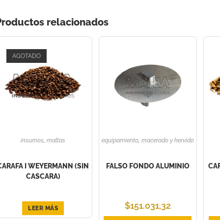
Productos relacionados
AGOTADO
insumos
,
maltas
equipamiento
,
macerado y hervido
CARAFA I WEYERMANN (SIN
FALSO FONDO ALUMINIO
CA
CASCARA)
$
151.031,32
LEER MÁS