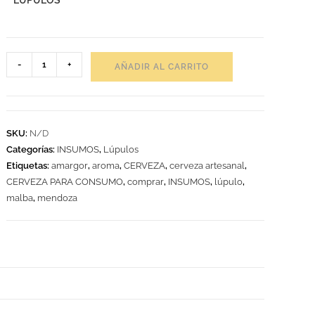
LUPULOS
-
+
AÑADIR AL CARRITO
SKU:
N/D
Categorías:
INSUMOS
,
Lúpulos
Etiquetas:
amargor
,
aroma
,
CERVEZA
,
cerveza artesanal
,
CERVEZA PARA CONSUMO
,
comprar
,
INSUMOS
,
lúpulo
,
malba
,
mendoza