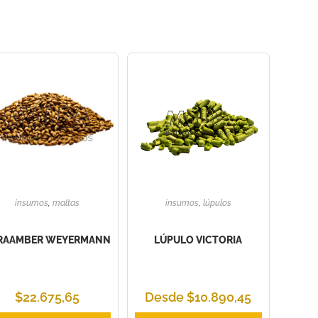
insumos
,
maltas
insumos
,
lúpulos
RAAMBER WEYERMANN
LÚPULO VICTORIA
$
22.675,65
Desde
$
10.890,45