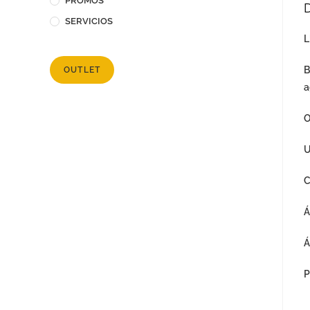
PROMOS
SERVICIOS
L
B
OUTLET
a
O
U
C
Á
Á
P