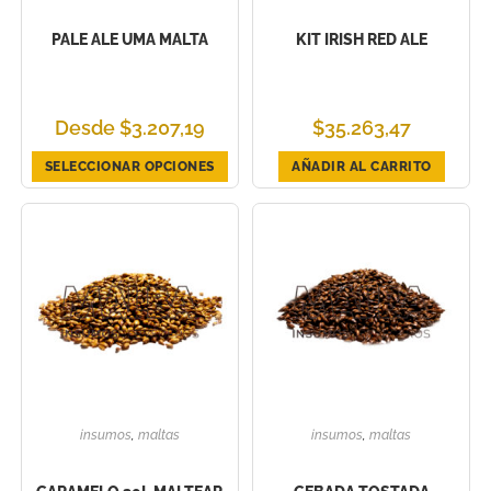
PALE ALE UMA MALTA
KIT IRISH RED ALE
Desde
$
3.207,19
$
35.263,47
SELECCIONAR OPCIONES
AÑADIR AL CARRITO
insumos
,
maltas
insumos
,
maltas