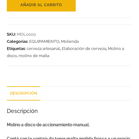
AÑADIR AL CARRITO
SKU:
MOL0000
Categorías:
EQUIPAMIENTO
,
Molienda
Etiquetas:
cerveza artesanal
,
Elaboración de cerveza
,
Molino a
disco
,
molino de malta
DESCRIPCIÓN
Descripción
Molino a disco
de accionamiento manual.
Contá con la ventaja de tener malta molida fresca a un precio