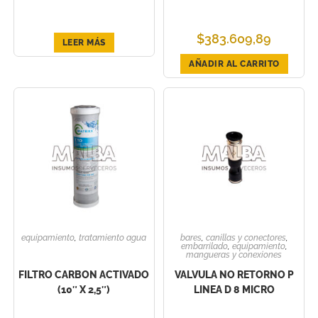
$
383.609,89
LEER MÁS
AÑADIR AL CARRITO
equipamiento
,
tratamiento agua
bares
,
canillas y conectores
,
embarrilado
,
equipamiento
,
mangueras y conexiones
FILTRO CARBON ACTIVADO
VALVULA NO RETORNO P
(10″ X 2,5″)
LINEA D 8 MICRO