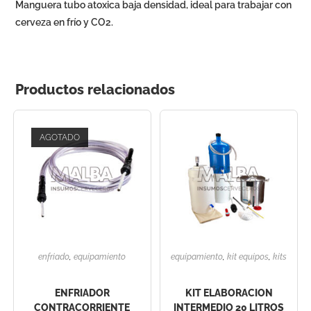
Manguera tubo atoxica baja densidad, ideal para trabajar con
cerveza en frío y CO2.
Productos relacionados
AGOTADO
enfriado
,
equipamiento
equipamiento
,
kit equipos
,
kits
ENFRIADOR
KIT ELABORACION
CONTRACORRIENTE
INTERMEDIO 20 LITROS