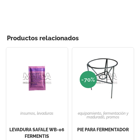
Productos relacionados
-70%
insumos
,
levaduras
equipamiento
,
fermentación y
madurado
,
promos
LEVADURA SAFALE WB-06
PIE PARA FERMENTADOR
FERMENTIS