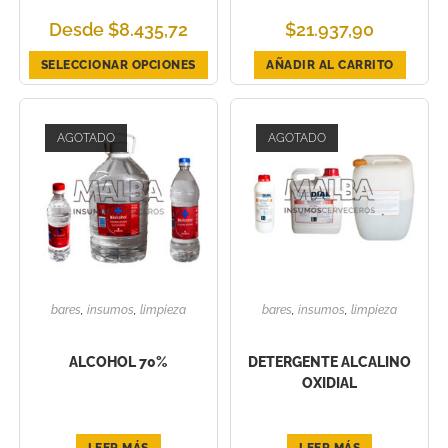
Desde
$
8.435,72
$
21.937,90
SELECCIONAR OPCIONES
AÑADIR AL CARRITO
AGOTADO
AGOTADO
bares
,
insumos
,
limpieza
bares
,
insumos
,
limpieza
ALCOHOL 70%
DETERGENTE ALCALINO
OXIDIAL
LEER MÁS
LEER MÁS