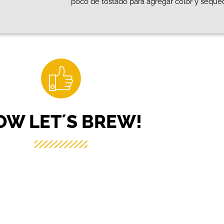
poco de tostado para agregar color y seque
OW LET´S BREW!