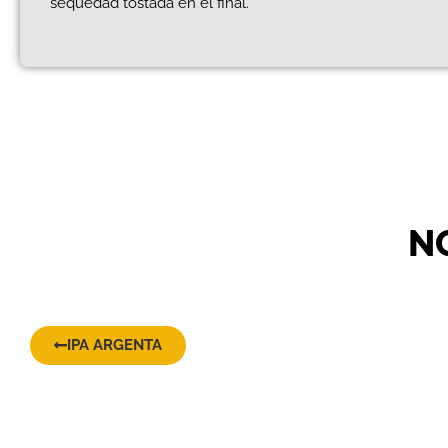
sequedad tostada en el final.
N
IPA ARGENTA