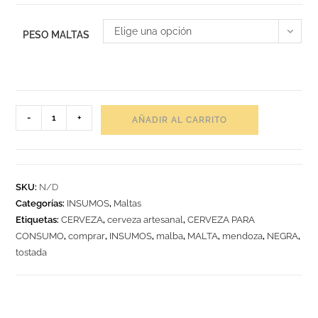
Elige una opción
PESO MALTAS
-
+
AÑADIR AL CARRITO
SKU:
N/D
Categorías:
INSUMOS
,
Maltas
Etiquetas:
CERVEZA
,
cerveza artesanal
,
CERVEZA PARA
CONSUMO
,
comprar
,
INSUMOS
,
malba
,
MALTA
,
mendoza
,
NEGRA
,
tostada