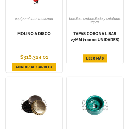
equipamiento
,
molienda
botellas
,
embotellado y enlatado
,
tapas
MOLINO A DISCO
TAPAS CORONA LISAS
27MM (10000 UNIDADES)
$
316.324,01
LEER MÁS
AÑADIR AL CARRITO