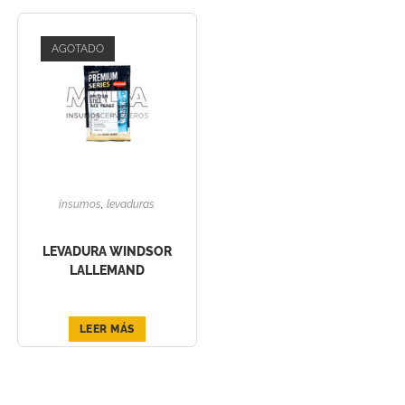
AGOTADO
insumos
,
levaduras
LEVADURA WINDSOR
LALLEMAND
LEER MÁS