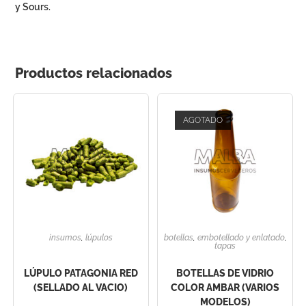
y Sours.
Productos relacionados
AGOTADO
insumos
,
lúpulos
botellas
,
embotellado y enlatado
,
tapas
LÚPULO PATAGONIA RED
BOTELLAS DE VIDRIO
(SELLADO AL VACIO)
COLOR AMBAR (VARIOS
MODELOS)