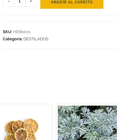
-
+
AÑADIR AL CARRITO
SKU:
HER0001
Categoría:
DESTILADOS