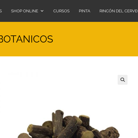
S
SHOP ONLINE
CURSOS
PINTA
RINCÓN DEL CERV
 BOTANICOS