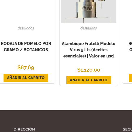
destilados
destilados
RODAJA DE POMELO POR
Alambique Fratelli Modelo
R
GRAMO / BOTANICOS
Virus 5 Lts (Aceites
G
esenciales) | Valor en usd
$
87,69
$
1.120,00
AÑADIR AL CARRITO
AÑADIR AL CARRITO
DIRECCIÓN
SEG