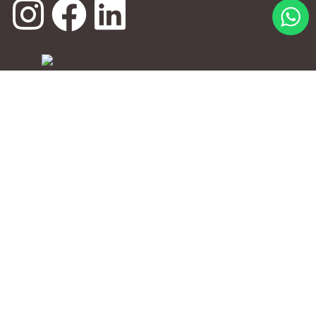
SHOP ONLINE
MI CUENTA
CERVEZAS
PERFIL
EQUIPAMENTO
PEDIDOS
INSUMOS
CERRAR SESION
KITS
CURSOS
RINCÓN DEL CERVECERO