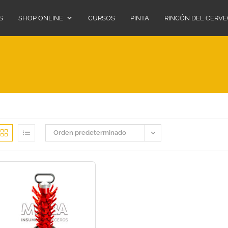
S
SHOP ONLINE
CURSOS
PINTA
RINCÓN DEL CERV
Orden predeterminado