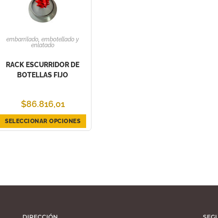
embarrilado
,
embotellado y
enlatado
RACK ESCURRIDOR DE
BOTELLAS FIJO
$
86.816,01
SELECCIONAR OPCIONES
DIRECCIÓN
SEG