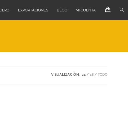
ECERO
EXPORTACIONES
BLOG
MI CUENTA
VISUALIZACIÓN:
24
48
TODO