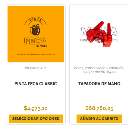
kit pinta
,
kits
bares
,
embotellado y enlatado
,
equipamiento
,
tapas
PINTA FECA CLASSIC
TAPADORA DE MANO
$
4.973,10
$
68.780,25
SELECCIONAR OPCIONES
AÑADIR AL CARRITO