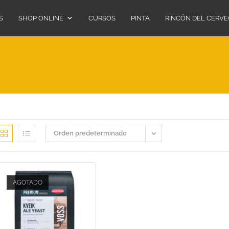
S
SHOP ONLINE
CURSOS
PINTA
RINCÓN DEL CERV
Orden predeterminado
AGOTADO