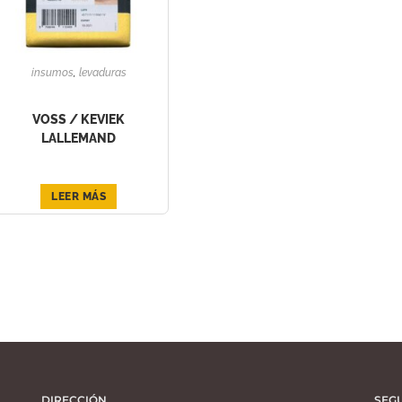
insumos
,
levaduras
VOSS / KEVIEK
LALLEMAND
LEER MÁS
DIRECCIÓN
SEG