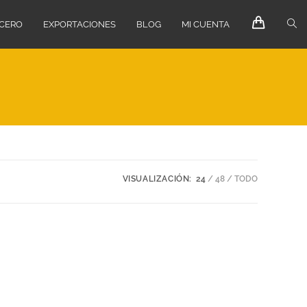
ECERO
EXPORTACIONES
BLOG
MI CUENTA
VISUALIZACIÓN:
24
48
TODO