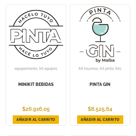
equipamiento
,
kit equipos
kit insumos
,
kit pinta
,
kits
MINIKIT BEBIDAS
PINTA GIN
$
26.916,05
$
8.525,64
AÑADIR AL CARRITO
AÑADIR AL CARRITO