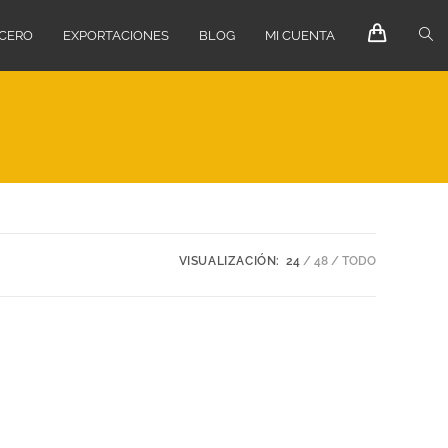
ECERO
EXPORTACIONES
BLOG
MI CUENTA
VISUALIZACIÓN:
24
48
TODO