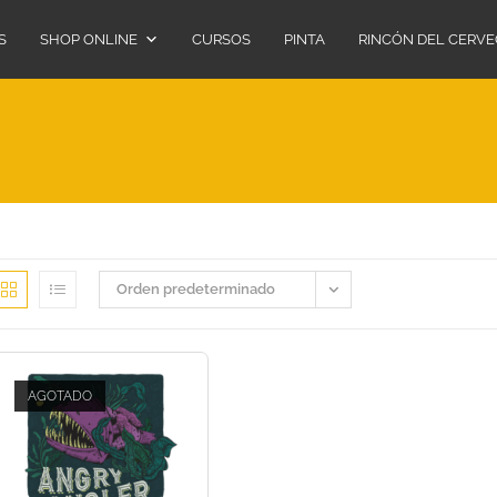
S
SHOP ONLINE
CURSOS
PINTA
RINCÓN DEL CERV
Orden predeterminado
AGOTADO